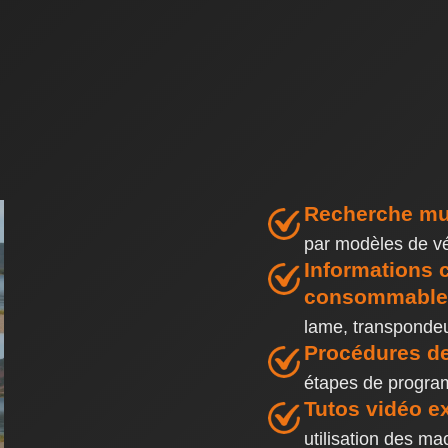
Recherche mul
par modèles de v
Informations 
consommable
lame, transpondeu
Procédures de
étapes de program
Tutos vidéo ex
utilisation des m