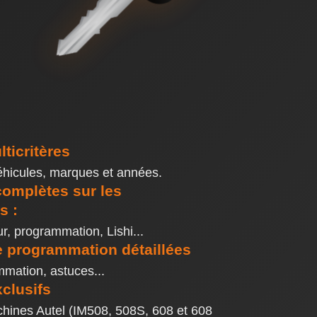
ticritères
éhicules, marques et années.
complètes sur les
s :
r, programmation, Lishi...
 programmation détaillées
mation, astuces...
clusifs
achines Autel (IM508, 508S, 608 et 608